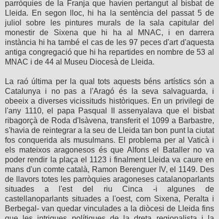
parròquies de la Franja que havien pertangut al bisbat de
Lleida. En segon lloc, hi ha la sentència del passat 5 de
juliol sobre les pintures murals de la sala capitular del
monestir de Sixena que hi ha al MNAC, i en darrera
instància hi ha també el cas de les 97 peces d'art d'aquesta
antiga congregació que hi ha repartides en nombre de 53 al
MNAC i de 44 al Museu Diocesà de Lleida.
La raó última per la qual tots aquests béns artístics són a
Catalunya i no pas a l'Aragó és la seva salvaguarda, i
obeeix a diverses vicissituds històriques. En un privilegi de
l'any 1110, el papa Pasqual II assenyalava que el bisbat
ribagorçà de Roda d'Isàvena, transferit el 1099 a Barbastre,
s'havia de reintegrar a la seu de Lleida tan bon punt la ciutat
fos conquerida als musulmans. El problema per al Vaticà i
els mateixos aragonesos és que Alfons el Bataller no va
poder rendir la plaça el 1123 i finalment Lleida va caure en
mans d'un comte català, Ramon Berenguer IV, el 1149. Des
de llavors totes les parròquies aragoneses catalanoparlants
situades a l'est del riu Cinca -i algunes de
castellanoparlants situades a l'oest, com Sixena, Peralta i
Berbegal- van quedar vinculades a la diòcesi de Lleida fins
que les intrigues polítiques de la dreta regionalista i la