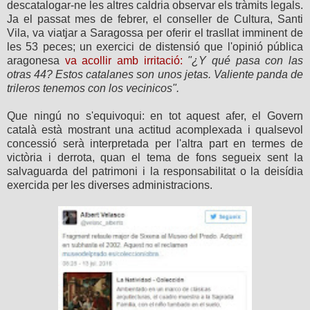
descatalogar-ne les altres caldria observar els tràmits legals.
Ja el passat mes de febrer, el conseller de Cultura, Santi
Vila, va viatjar a Saragossa per oferir el trasllat imminent de
les 53 peces; un exercici de distensió que l'opinió pública
aragonesa
va acollir amb irritació:
"¿Y qué pasa con las
otras 44? Estos catalanes son unos jetas. Valiente panda de
trileros tenemos con los vecinicos".
Que ningú no s'equivoqui: en tot aquest afer, el Govern
català està mostrant una actitud acomplexada i qualsevol
concessió serà interpretada per l'altra part en termes de
victòria i derrota, quan el tema de fons segueix sent la
salvaguarda del patrimoni i la responsabilitat o la deisídia
exercida per les diverses administracions.