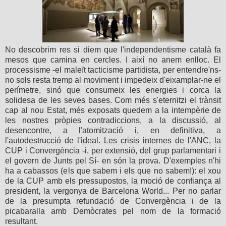
No descobrim res si diem que l'independentisme català fa
mesos que camina en cercles. I així no anem enlloc. El
processisme -el maleït tacticisme partidista, per entendre'ns-
no sols resta tremp al moviment i impedeix d'eixamplar-ne el
perímetre, sinó que consumeix les energies i corca la
solidesa de les seves bases. Com més s'eternitzi el trànsit
cap al nou Estat, més exposats quedem a la intempèrie de
les nostres pròpies contradiccions, a la discussió, al
desencontre, a l'atomització i, en definitiva, a
l'autodestrucció de l'ideal. Les crisis internes de l'ANC, la
CUP i Convergència -i, per extensió, del grup parlamentari i
el govern de Junts pel Sí- en són la prova. D'exemples n'hi
ha a cabassos (els que sabem i els que no sabem!): el xou
de la CUP amb els pressupostos, la moció de confiança al
president, la vergonya de Barcelona World... Per no parlar
de la presumpta refundació de Convergència i de la
picabaralla amb Demòcrates pel nom de la formació
resultant.