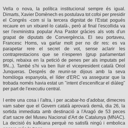
Vella o nova, la política institucional sempre és igual.
Dimarts, Xavier Domènech es postulava tot cofoi per presidir
el Congrés -com si la tercera dignitat de l'Estat pogués
recaure en un xitxarel·lo català-, però al final l'escollida va
ser l'exministra popular Ana Pastor gràcies als vots d'un
grapat de diputats de Convergència. El seu portaveu,
Francesc Homs, va garlar molt per no dir res: es va
parapetar rere el secret de vot, sense aclarir les
contraprestacions que se n'esperen (grup parlamentari
propi, rebaixa en la petició de penes per als imputats pel
9N...). També s'hi va ben lluir el vicepresident català Oriol
Junqueras. Després de reunir-se dijous amb la seva
homòloga espanyola, el líder d'ERC va assegurar que la
trobada només havia estat un "intent d'escenificar el diàleg"
per part de l'executiu central.
I entre una cosa i l'altra, i per acabar-ho d'adobar, dimecres
vam saber que el Govern català aprovarà demà, dia 26, la
sortida immediata amb destinació a l'Aragó de 53 peces
d'art sacre del Museu Nacional d'Art de Catalunya (MNAC).
La decisió és kafkiana perquè no satisfà ningú i embolica