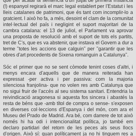
que per acatar la sentència d'un jutjat de primera instància
(!) espanyol regirarà el marc legal establert per l'Estatut i les
lleis catalanes de patrimoni, que és tant com incomplir-lo a
gratcient. I això ho fa, a més, desoint el clam de la comunitat
intel·lectual del país i negligint el suport majoritari de la
cambra catalana: el 13 de juliol, el Parlament va aprovar
una proposta de resolució amb el suport de tots els partits,
tret de C's, que es va abstenir, que instava el Govern a dur a
terme "totes les accions que calguin" per "garantir que les
obres d'art procedents de Sixena romanguin a Catalunya".
Sóc el primer que no se sent còmode tenint coses d'altri, i
menys encara d'aquells que de manera reiterada han
expressat -per activa i per passiva: com la majoria
silenciosa franjolina- que no volen res amb Catalunya que
no sigui fruir de l'accés al seu sistema sanitari. Entendria la
reivindicació aragonesa si aquesta fos sincera i abastés la
resta de béns que -amb títol de compra o sense- s'exposen
en diverses col·leccions d'Espanya i del món, com ara el
Museu del Prado de Madrid. Ara bé, com darrere de tot això
només hi ha odi i intencionalitat política, jo també em
declaro partidari del retorn de les peces als seus llocs
d'origen. Això sí: quan políticament ja no hi tinguem res a