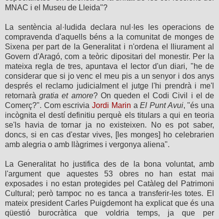
MNAC i el Museu de Lleida"?
La sentència al·ludida declara nul·les les operacions de
compravenda d'aquells béns a la comunitat de monges de
Sixena per part de la Generalitat i n'ordena el lliurament al
Govern d'Aragó, com a teòric dipositari del monestir. Per la
mateixa regla de tres, apuntava el lector d'un diari, "he de
considerar que si jo venc el meu pis a un senyor i dos anys
després el reclamo judicialment el jutge l'hi prendrà i me'l
retornarà
gratia et amore
? On queden el Codi Civil i el de
Comerç?". Com escrivia
Jordi Marin
a
El Punt Avui
, "és una
incògnita el destí definitiu perquè els titulars a qui en teoria
se'ls havia de tornar ja no existeixen. No es pot saber,
doncs, si en cas d'estar vives, [les monges] ho celebrarien
amb alegria o amb llàgrimes i vergonya aliena".
La Generalitat ho justifica des de la bona voluntat, amb
l'argument que aquestes 53 obres no han estat mai
exposades i no estan protegides pel Catàleg del Patrimoni
Cultural; però tampoc no es tanca a transferir-les totes. El
mateix president Carles Puigdemont ha explicat que és una
qüestió burocràtica que voldria temps, ja que per