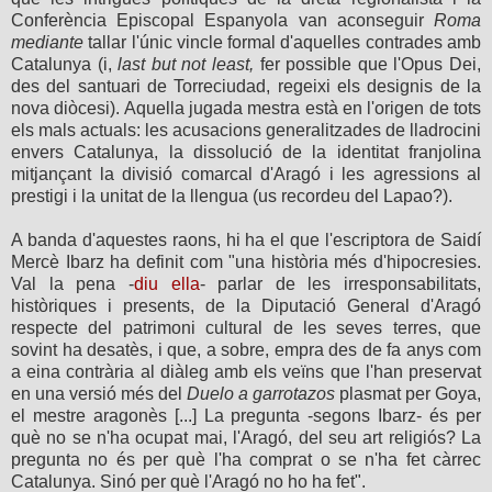
Conferència Episcopal Espanyola van aconseguir
Roma
mediante
tallar l'únic vincle formal d'aquelles contrades amb
Catalunya (i,
last but not least,
fer possible que l'Opus Dei,
des del santuari de Torreciudad, regeixi els designis de la
nova diòcesi). Aquella jugada mestra està en l'origen de tots
els mals actuals: les acusacions generalitzades de lladrocini
envers Catalunya, la dissolució de la identitat franjolina
mitjançant la divisió comarcal d'Aragó i les agressions al
prestigi i la unitat de la llengua (us recordeu del Lapao?).
A banda d'aquestes raons, hi ha el que l'escriptora de Saidí
Mercè Ibarz ha definit com "una història més d'hipocresies.
Val la pena -
diu ella
- parlar de les irresponsabilitats,
històriques i presents, de la Diputació General d'Aragó
respecte del patrimoni cultural de les seves terres, que
sovint ha desatès, i que, a sobre, empra des de fa anys com
a eina contrària al diàleg amb els veïns que l'han preservat
en una versió més del
Duelo a garrotazos
plasmat per Goya,
el mestre aragonès [...] La pregunta -segons Ibarz- és per
què no se n'ha ocupat mai, l'Aragó, del seu art religiós? La
pregunta no és per què l'ha comprat o se n'ha fet càrrec
Catalunya. Sinó per què l'Aragó no ho ha fet".